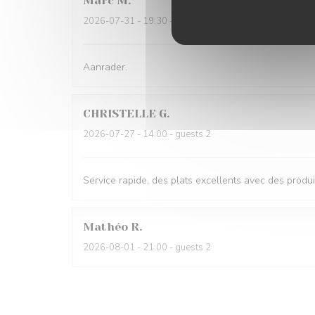
Marc
M
2026-07-31
- 19:30 - guests 6
Aanrader.
CHRISTELLE
G
2026-07-27
- 14:00 - guests 2
Service rapide, des plats excellents avec des produi
Mathéo
R
2026-08-01
- 21:00 - guests 2