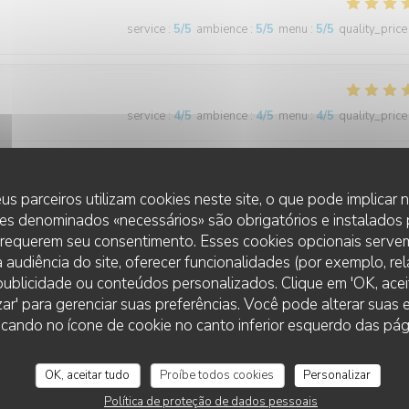
service
:
5
/5
ambience
:
5
/5
menu
:
5
/5
quality_price
service
:
4
/5
ambience
:
4
/5
menu
:
4
/5
quality_price
us parceiros utilizam cookies neste site, o que pode implicar
service
:
5
/5
ambience
:
5
/5
menu
:
5
/5
quality_price
es denominados «necessários» são obrigatórios e instalados
 requerem seu consentimento. Esses cookies opcionais servem
 audiência do site, oferecer funcionalidades (por exemplo, re
 excellent) Service impeccable
r publicidade ou conteúdos personalizados. Clique em 'OK, aceit
zar' para gerenciar suas preferências. Você pode alterar suas
LE FLANDRE
cando no ícone de cookie no canto inferior esquerdo das pági
service
:
5
/5
ambience
:
4
/5
menu
:
5
/5
quality_price
OK, aceitar tudo
Proíbe todos cookies
Personalizar
Política de proteção de dados pessoais