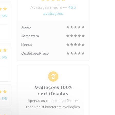
Avaliação média —
465
avaliações
:
5
/5
Apoio
Atmosfera
Menus
Qualidade/Preço
:
5
/5
Avaliações 100%
certificadas
:
5
/5
Apenas os clientes que fizeram
reservas submeteram avaliações