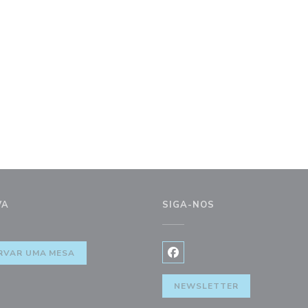
VA
SIGA-NOS
RVAR UMA MESA
Facebook ((abre numa nova j
NEWSLETTER