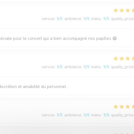
service
:
5
/5
ambience
:
5
/5
menu
:
5
/5
quality_price
n spéciale pour le concert qui a bien accompagné nos papilles 😃
service
:
5
/5
ambience
:
5
/5
menu
:
5
/5
quality_price
iscrétion et amabilité du personnel .
service
:
5
/5
ambience
:
5
/5
menu
:
5
/5
quality_price