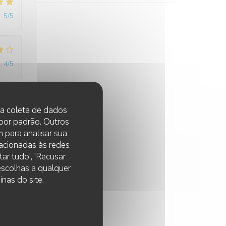
:
5
/5
:
4
/5
 na coleta de dados
:
5
/5
 por padrão. Outros
 para analisar sua
lacionadas às redes
ar tudo', 'Recusar
 escolhas a qualquer
nas do site.
:
4
/5