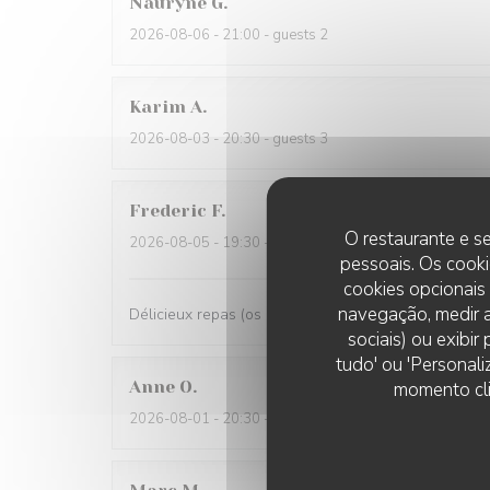
Nauryne
G
2026-08-06
- 21:00 - guests 2
Karim
A
2026-08-03
- 20:30 - guests 3
Frederic
F
O restaurante e se
2026-08-05
- 19:30 - guests 2
pessoais. Os cooki
cookies opcionais
navegação, medir a
Délicieux repas (os à moelle très original et poulpe
sociais) ou exibi
tudo' ou 'Personali
Anne
O
momento cli
2026-08-01
- 20:30 - guests 2