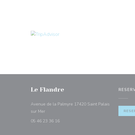
Le Flandre
RESER
Avenue de la Palmyre 17420 Saint Palais
((abre numa nova janela))
sur Mer
RESE
05 46 23 36 16