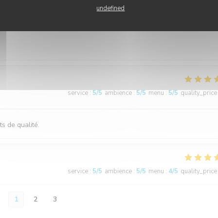
undefined
service
:
5
/5
ambience
:
4
/5
menu
:
4
/5
quality_price
service
:
5
/5
ambience
:
5
/5
menu
:
5
/5
quality_price
ts de qualité.
service
:
5
/5
ambience
:
5
/5
menu
:
4
/5
quality_price
1
2
3