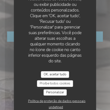
ou exibir publicidade ou
•
SAINT PALAIS SUR MER
conteúdos personalizados.
LE FLANDRE
Clique em 'OK, aceitar tudo',
Le Flandre
'Recusar tudo' ou
'Personalizar' para gerenciar
suas preferências. Você pode
RESERVAR UMA MESA
alterar suas escolhas a
qualquer momento clicando
no ícone de cookie no canto
inferior esquerdo das páginas
do site.
OK, aceitar tudo
Proíbe todos cookies
Personalizar
Política de proteção de dados pessoais
undefined