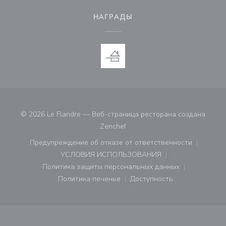
НАГРАДЫ
© 2026 Le Flandre — Веб-страница ресторана создана
((открывается в новом окне))
Zenchef
Предупреждение об отказе от ответственности
((открывается в новом окне))
УСЛОВИЯ ИСПОЛЬЗОВАНИЯ
((открывается в новом окне))
Политика защиты персональных данных
((открывается в новом окне))
Политика печенье
Доступность
((открывается в новом окне))
((открывается в новом