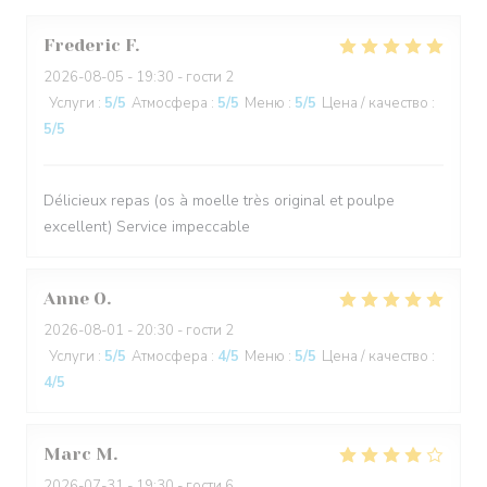
Frederic
F
2026-08-05
- 19:30 - гости 2
Услуги
:
5
/5
Атмосфера
:
5
/5
Меню
:
5
/5
Цена / качество
:
5
/5
Délicieux repas (os à moelle très original et poulpe
excellent) Service impeccable
Anne
O
2026-08-01
- 20:30 - гости 2
Услуги
:
5
/5
Атмосфера
:
4
/5
Меню
:
5
/5
Цена / качество
:
4
/5
Marc
M
2026-07-31
- 19:30 - гости 6