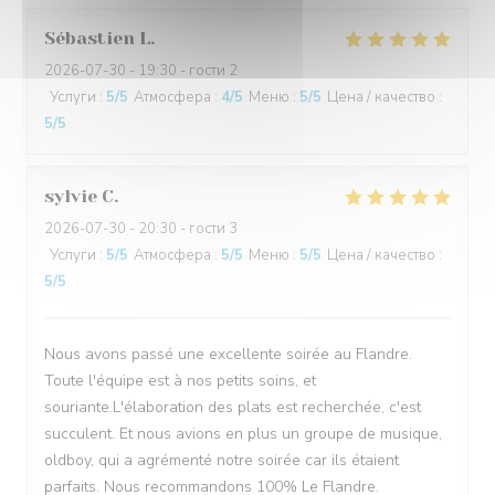
Sébastien
L
2026-07-30
- 19:30 - гости 2
Услуги
:
5
/5
Атмосфера
:
4
/5
Меню
:
5
/5
Цена / качество
:
5
/5
sylvie
C
2026-07-30
- 20:30 - гости 3
Услуги
:
5
/5
Атмосфера
:
5
/5
Меню
:
5
/5
Цена / качество
:
5
/5
Nous avons passé une excellente soirée au Flandre.
Toute l'équipe est à nos petits soins, et
souriante.L'élaboration des plats est recherchée, c'est
succulent. Et nous avions en plus un groupe de musique,
oldboy, qui a agrémenté notre soirée car ils étaient
parfaits. Nous recommandons 100% Le Flandre.