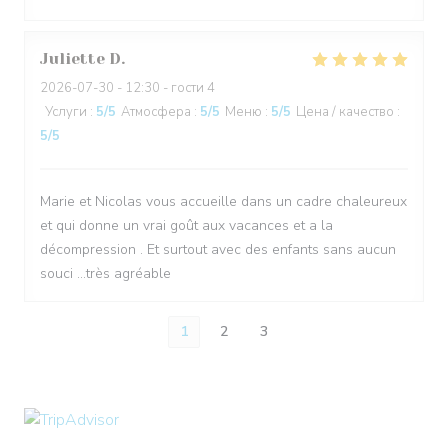
Juliette
D
2026-07-30
- 12:30 - гости 4
Услуги
:
5
/5
Атмосфера
:
5
/5
Меню
:
5
/5
Цена / качество
:
5
/5
Marie et Nicolas vous accueille dans un cadre chaleureux
et qui donne un vrai goût aux vacances et a la
décompression . Et surtout avec des enfants sans aucun
souci ...très agréable
1
2
3