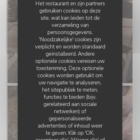
Het restaurant en zijn partners
gebruiken cookies op deze
site, wat kan leiden tot de
verzameling van
persoonsgegevens.
'Noodzakelijke' cookies zijn
verplicht en worden standaard
geïnstalleerd. Andere
optionele cookies vereisen uw
toestemming. Deze optionele
cookies worden gebruikt om
uw navigatie te analyseren,
het sitepubliek te meten,
functies te bieden (bijv.
gerelateerd aan sociale
netwerken) of
gepersonaliseerde
LE FLANDRE
advertenties of inhoud weer
te geven. Klik op 'OK,
accepteer alle', 'Weiger alle' of