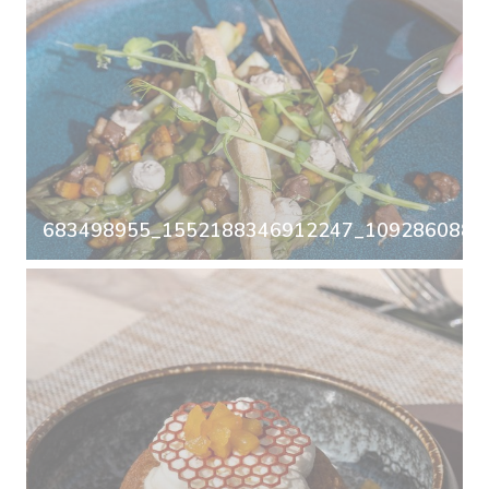
683498955_1552188346912247_10928608894