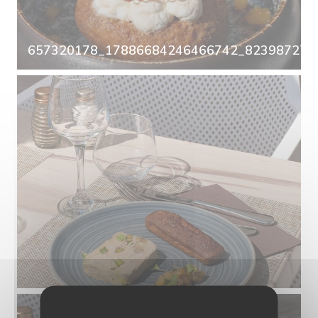
657320178_17886684246466742_8239872726