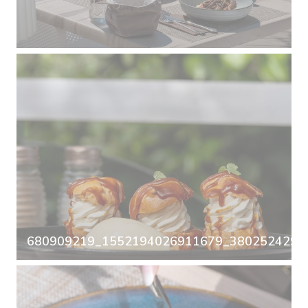
680909219_1552194026911679_38025242979